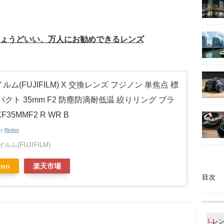
ょうどいい、万人にお勧めできるレンズ
ルム(FUJIFILM) X 交換レンズ フジノン 単焦点 標
パクト 35mm F2 防塵防滴耐低温 絞りリング ブラ
XF35MMF2 R WR B
by
Rinker
ルム(FUJIFILM)
zon
楽天市場
目次
レ