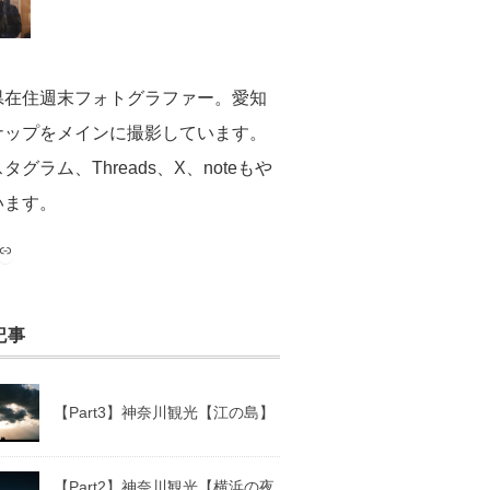
県在住週末フォトグラファー。愛知
ナップをメインに撮影しています。
タグラム、Threads、X、noteもや
います。
ram
ads
note
記事
【Part3】神奈川観光【江の島】
【Part2】神奈川観光【横浜の夜