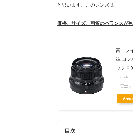
と思います。このレンズは
価格、サイズ、画質のバランスがち
富士フイ
準 コン
ック F 
created 
富士フイ
Ama
目次