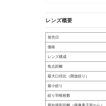
レンズ概要
発売日
価格
レンズ構成
焦点距離
最大口径比（開放絞り）
最小絞り
絞り羽根枚数
最短撮影距離（撮像素子面から）