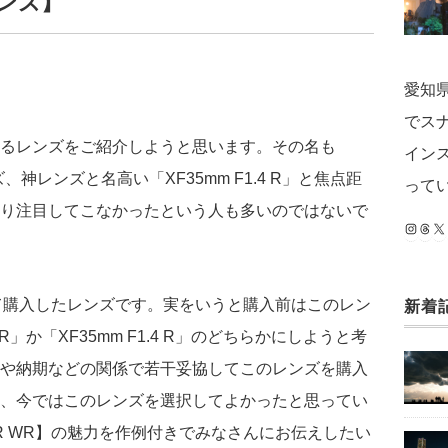
ンズ】
愛知
でス
るレンズをご紹介しようと思います。その名も
インス
、神レンズと名高い「XF35mm F1.4 R」と焦点距
って
り注目してこなかったという人も多いのではないで
Instag
Thre
X
が初めて購入したレンズです。実をいうと購入前はこのレン
新着
 WR」か「XF35mm F1.4 R」のどちらかにしようと考
や納期などの関係で若干妥協してこのレンズを購入
、今ではこのレンズを選択してよかったと思ってい
2 R WR】の魅力を作例付きでみなさんにお伝えしたい