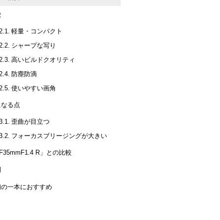
徴
軽量・コンパクト
シャープな写り
高いビルドクオリティ
防塵防滴
使いやすい画角
になる点
歪曲が目立つ
フォーカスブリージングが大きい
F35mmF1.4 R」との比較
例
初の一本におすすめ