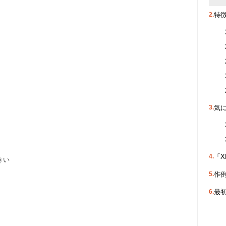
特
気
「X
きい
作
最