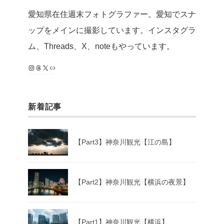
愛知県在住週末フォトグラファー。愛知でスナ
ップをメインに撮影しています。インスタグラ
ム、Threads、X、noteもやっています。
Instagram
Threads
X
note
新着記事
【Part3】神奈川観光【江の島】
【Part2】神奈川観光【横浜の夜景】
【Part1】神奈川観光【横浜】