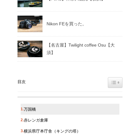
Nikon FEを買った。
【名古屋】Twilight coffee Osu【大
須】
Toggle Table
目次
万国橋
赤レンガ倉庫
横浜県庁本庁舎（キングの塔）