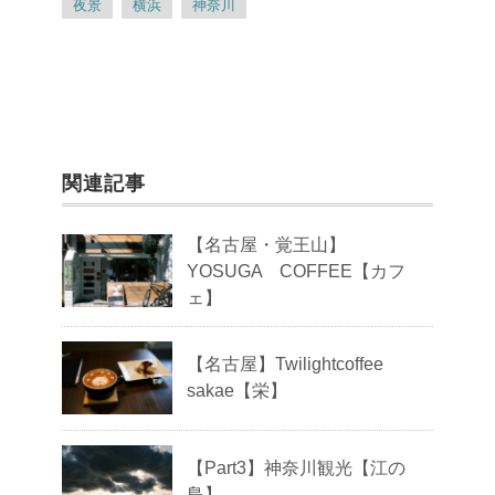
夜景
横浜
神奈川
関連記事
【名古屋・覚王山】
YOSUGA COFFEE【カフ
ェ】
【名古屋】Twilightcoffee
sakae【栄】
【Part3】神奈川観光【江の
島】